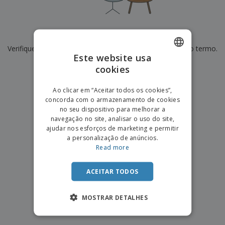
e
s
s
i
e
i
t
o
s
E
t
u
s
c
m
o
á
De momento não temos resultados para
"
"
r
b
r
r
i
Verifique se escreveu corretamente ou procure por outro termo.
a
e
i
C
Este website usa
t
l
s
o
o
ó
a
×
cookies
ENGLISH
limpar pesquisa
m
r
m
p
i
e
PORTUGUESE
T
Ao clicar em “Aceitar todos os cookies”,
r
o
n
o
concorda com o armazenamento de cookies
e
SPANISH
t
d
no seu dispositivo para melhorar a
p
o
o
navegação no site, analisar o uso do site,
o
Entrar /
s
r
ajudar nos esforços de marketing e permitir
Registar
o
T
a personalização de anúncios.
s
e
Read more
p
m
Serviço
r
a
Apoio
o
ACEITAR TODOS
ao
d
Cliente
u
MOSTRAR DETALHES
t
o
s