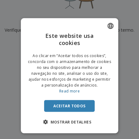
e
s
s
i
e
i
t
o
s
E
t
u
s
c
m
o
á
De momento não temos resultados para
"
"
r
b
r
r
i
Verifique se escreveu corretamente ou procure por outro termo.
a
e
i
C
Este website usa
t
l
s
o
o
ó
a
×
cookies
ENGLISH
limpar pesquisa
m
r
m
p
i
e
PORTUGUESE
T
Ao clicar em “Aceitar todos os cookies”,
r
o
n
o
concorda com o armazenamento de cookies
e
SPANISH
t
d
no seu dispositivo para melhorar a
p
o
o
navegação no site, analisar o uso do site,
o
Entrar /
s
r
ajudar nos esforços de marketing e permitir
Registar
o
T
a personalização de anúncios.
s
e
Read more
p
m
Serviço
r
a
Apoio
o
ACEITAR TODOS
ao
d
Cliente
u
MOSTRAR DETALHES
t
o
s