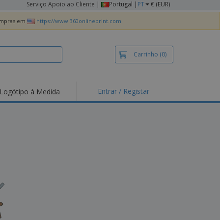
Serviço Apoio ao Cliente
|
Portugal |
PT
€ (EUR)
compras em
https://www.360onlineprint.com
Carrinho
(0)
Entrar / Registar
Logótipo à Medida
taques e
moções
irts e Pólos
dados
idades ao Ar Livre
alhar de casa
xas de Expedição
ndas
sonalizadas
dutos ecológicos