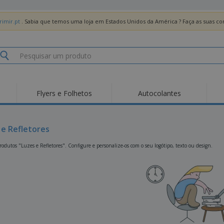
imir.pt
. Sabia que temos uma loja em Estados Unidos da América ? Faça as suas 
Flyers e Folhetos
Autocolantes
Des
Tendências
Novos Produtos
Pro
Bandeiras, Estandartes
 e Refletores
Roll-up
T-Sh
e Guiões
Equipamentos e
Roll-ups
Bor
odutos "Luzes e Refletores". Configure e personalize-os com o seu logótipo, texto ou design.
Artigos para serviços
de alimentação
Entregas domicílio e
Descartáveis
Ativ
takeaway
Autocolantes, Vinis e
Relógios de pulso
Trab
Cartazes
Camisolas
Taças e Troféus
Cai
Pre
Expositores
Medalhas
Per
Posters
Comida e Doces
Pro