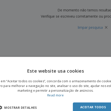
Etiquetas para
Revi
Malas e Mochilas
Impressoras
Cat
De momento não temos resulta
Verifique se escreveu corretamente ou pro
×
limpar pesquisa
Este website usa cookies
ENGL
r em “Aceitar todos os cookies”, concorda com o armazenamento de cooki
POR
vo para melhorar a navegação no site, analisar o uso do site, ajudar nos e
marketing e permitir a personalização de anúncios.
SPAN
Read more
ACEITAR TODOS
MOSTRAR DETALHES