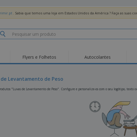
imir.pt
. Sabia que temos uma loja em Estados Unidos da América ? Faça as suas 
Flyers e Folhetos
Autocolantes
Des
Tendências
Novos Produtos
Pro
Bandeiras, Estandartes
 de Levantamento de Peso
Roll-up
T-Sh
e Guiões
Equipamentos e
Roll-ups
Bor
odutos "Luvas de Levantamento de Peso". Configure e personalize-os com o seu logótipo, texto o
Artigos para serviços
de alimentação
Entregas domicílio e
Descartáveis
Ativ
takeaway
Autocolantes, Vinis e
Relógios de pulso
Trab
Cartazes
Camisolas
Taças e Troféus
Cai
Pre
Expositores
Medalhas
Per
Posters
Comida e Doces
Pro