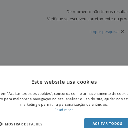
Etiquetas para
Revi
Malas e Mochilas
Impressoras
Cat
De momento não temos resulta
Verifique se escreveu corretamente ou pro
×
limpar pesquisa
Este website usa cookies
ENGL
r em “Aceitar todos os cookies”, concorda com o armazenamento de cooki
POR
vo para melhorar a navegação no site, analisar o uso do site, ajudar nos e
marketing e permitir a personalização de anúncios.
SPAN
Read more
ACEITAR TODOS
MOSTRAR DETALHES