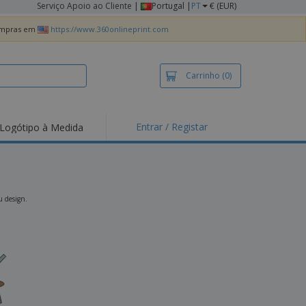
Serviço Apoio ao Cliente
|
Portugal |
PT
€ (EUR)
compras em
https://www.360onlineprint.com
Carrinho
(0)
Entrar / Registar
Logótipo à Medida
taques e
moções
irts e Pólos
dados
u design.
idades ao Ar Livre
alhar de casa
xas de Expedição
ndas
sonalizadas
dutos ecológicos