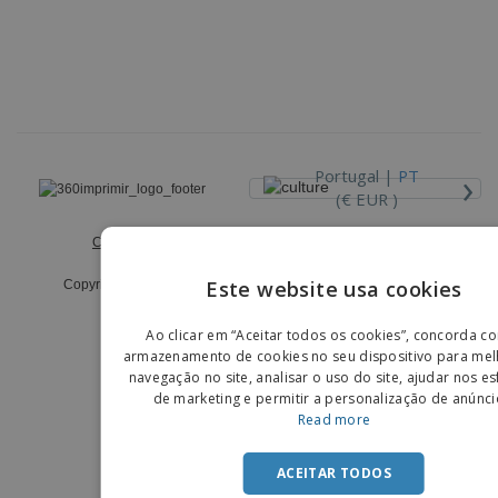
›
Portugal |
PT
(€ EUR )
Código de Ética e Conduta
Livro de Reclamações
Este website usa cookies
Copyright © 2026 - 360imprimir. Todos os direitos reservados.
ENGLIS
Ao clicar em “Aceitar todos os cookies”, concorda c
PORTU
armazenamento de cookies no seu dispositivo para mel
navegação no site, analisar o uso do site, ajudar nos e
SPANIS
de marketing e permitir a personalização de anúnci
Read more
ACEITAR TODOS