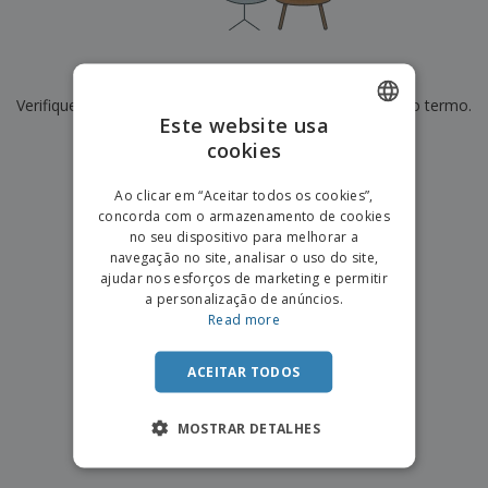
e
s
s
i
e
i
t
o
s
E
t
u
s
c
m
o
á
De momento não temos resultados para
"
"
r
b
r
r
i
Verifique se escreveu corretamente ou procure por outro termo.
a
e
i
C
Este website usa
t
l
s
o
o
ó
a
×
cookies
ENGLISH
limpar pesquisa
m
r
m
p
i
e
PORTUGUESE
T
Ao clicar em “Aceitar todos os cookies”,
r
o
n
o
concorda com o armazenamento de cookies
e
SPANISH
t
d
no seu dispositivo para melhorar a
p
o
o
navegação no site, analisar o uso do site,
o
Entrar /
s
r
ajudar nos esforços de marketing e permitir
Registar
o
T
a personalização de anúncios.
s
e
Read more
p
m
Serviço
r
a
Apoio
o
ACEITAR TODOS
ao
d
Cliente
u
MOSTRAR DETALHES
t
o
s