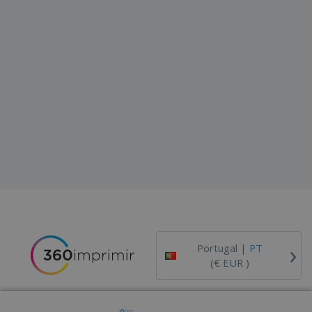
›
Portugal |
PT
(€ EUR )
Código de Ética e Conduta
Livro de Reclamações