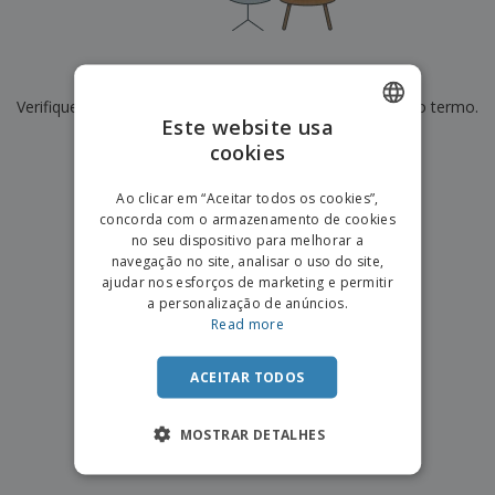
e
s
s
i
e
i
t
o
s
E
t
u
s
c
m
o
á
De momento não temos resultados para
"
"
r
b
r
r
i
Verifique se escreveu corretamente ou procure por outro termo.
a
e
i
C
Este website usa
t
l
s
o
o
ó
a
×
cookies
ENGLISH
limpar pesquisa
m
r
m
p
i
e
PORTUGUESE
T
Ao clicar em “Aceitar todos os cookies”,
r
o
n
o
concorda com o armazenamento de cookies
e
SPANISH
t
d
no seu dispositivo para melhorar a
p
o
o
navegação no site, analisar o uso do site,
o
Entrar /
s
r
ajudar nos esforços de marketing e permitir
Registar
o
T
a personalização de anúncios.
s
e
Read more
p
m
Serviço
r
a
Apoio
o
ACEITAR TODOS
ao
d
Cliente
u
MOSTRAR DETALHES
t
o
s