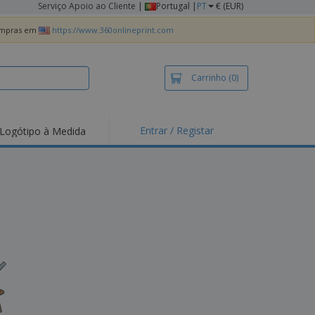
Serviço Apoio ao Cliente
|
Portugal |
PT
€ (EUR)
compras em
https://www.360onlineprint.com
Carrinho
(0)
Entrar / Registar
Logótipo à Medida
taques e
moções
irts e Pólos
dados
idades ao Ar Livre
alhar de casa
xas de Expedição
ndas
sonalizadas
dutos ecológicos