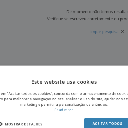
Etiquetas para
Revi
Malas e Mochilas
Impressoras
Cat
De momento não temos resulta
Verifique se escreveu corretamente ou pro
×
limpar pesquisa
Este website usa cookies
ENGL
r em “Aceitar todos os cookies”, concorda com o armazenamento de cooki
POR
vo para melhorar a navegação no site, analisar o uso do site, ajudar nos e
marketing e permitir a personalização de anúncios.
SPAN
Read more
ACEITAR TODOS
MOSTRAR DETALHES