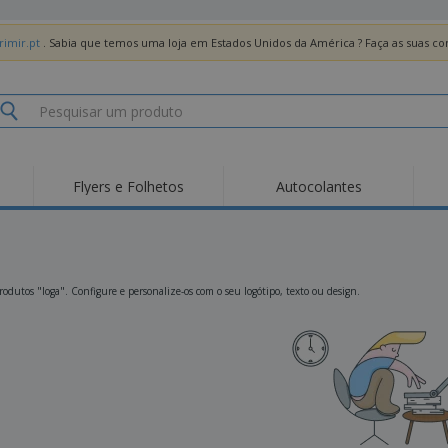
imir.pt
. Sabia que temos uma loja em Estados Unidos da América ? Faça as suas 
Flyers e Folhetos
Autocolantes
Des
Tendências
Novos Produtos
Pro
Bandeiras, Estandartes
Roll-up
T-Sh
e Guiões
Equipamentos e
Roll-ups
Bor
odutos "Ioga". Configure e personalize-os com o seu logótipo, texto ou design.
Artigos para serviços
de alimentação
Entregas domicílio e
Descartáveis
Ativ
takeaway
Autocolantes, Vinis e
Relógios de pulso
Trab
Cartazes
Camisolas
Taças e Troféus
Cai
Pre
Expositores
Medalhas
Per
Posters
Comida e Doces
Pro