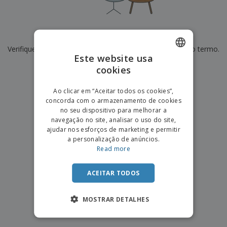
e
s
s
i
e
i
t
o
s
E
t
u
s
c
m
o
á
De momento não temos resultados para
"
"
r
b
r
r
i
Verifique se escreveu corretamente ou procure por outro termo.
a
e
i
C
Este website usa
t
l
s
o
o
ó
a
×
cookies
ENGLISH
limpar pesquisa
m
r
m
p
i
e
PORTUGUESE
T
Ao clicar em “Aceitar todos os cookies”,
r
o
n
o
concorda com o armazenamento de cookies
e
SPANISH
t
d
no seu dispositivo para melhorar a
p
o
o
navegação no site, analisar o uso do site,
o
Entrar /
s
r
ajudar nos esforços de marketing e permitir
Registar
o
T
a personalização de anúncios.
s
e
Read more
p
m
Serviço
r
a
Apoio
o
ACEITAR TODOS
ao
d
Cliente
u
MOSTRAR DETALHES
t
o
s