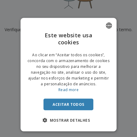
e
s
s
i
e
i
t
o
s
E
t
u
s
c
m
o
á
De momento não temos resultados para
"
"
r
b
r
r
i
Verifique se escreveu corretamente ou procure por outro termo.
a
e
i
C
Este website usa
t
l
s
o
o
ó
a
×
cookies
ENGLISH
limpar pesquisa
m
r
m
p
i
e
PORTUGUESE
T
Ao clicar em “Aceitar todos os cookies”,
r
o
n
o
concorda com o armazenamento de cookies
e
SPANISH
t
d
no seu dispositivo para melhorar a
p
o
o
navegação no site, analisar o uso do site,
o
Entrar /
s
r
ajudar nos esforços de marketing e permitir
Registar
o
T
a personalização de anúncios.
s
e
Read more
p
m
Serviço
r
a
Apoio
o
ACEITAR TODOS
ao
d
Cliente
u
MOSTRAR DETALHES
t
o
s