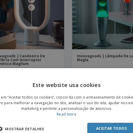
Etiquetas para
Revi
Malas e Mochilas
Impressoras
Cat
vagoods | Candeeiro De
Innovagoods | Lâmpada De L
líbrio Com Interruptor
Magla
nético Magilum
Este website usa cookies
ENGL
r em “Aceitar todos os cookies”, concorda com o armazenamento de cooki
mais sobre Iluminação Especial e Decorativa
POR
vo para melhorar a navegação no site, analisar o uso do site, ajudar nos e
marketing e permitir a personalização de anúncios.
SPAN
rocurando Iluminação Especial e Decorativa personalizados, está no lugar certo. pode criar Ilumina
Read more
presa, endereço, informações pessoais ou qualquer outra coisa que possa imaginar!
ACEITAR TODOS
MOSTRAR DETALHES