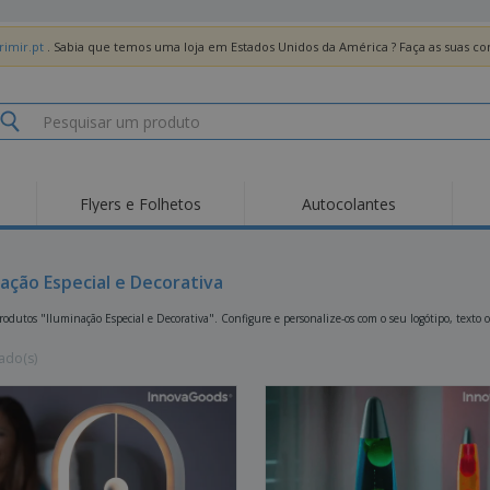
imir.pt
. Sabia que temos uma loja em Estados Unidos da América ? Faça as suas 
Flyers e Folhetos
Autocolantes
Des
Tendências
Novos Produtos
Pro
Bandeiras, Estandartes
nação Especial e Decorativa
Roll-up
T-Sh
e Guiões
Equipamentos e
Roll-ups
Bor
odutos "Iluminação Especial e Decorativa". Configure e personalize-os com o seu logótipo, texto 
Artigos para serviços
de alimentação
Entregas domicílio e
Descartáveis
Ativ
takeaway
ado(s)
Autocolantes, Vinis e
Relógios de pulso
Trab
Cartazes
Camisolas
Taças e Troféus
Cai
Pre
Expositores
Medalhas
Per
Posters
Comida e Doces
Pro