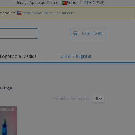
Serviço Apoio ao Cliente
|
Portugal |
PT
€ (EUR)
compras em
https://www.360onlineprint.com
Carrinho
(0)
Entrar / Registar
Logótipo à Medida
taques e
moções
irts e Pólos
dados
ou design.
idades ao Ar Livre
Produtos por página:
alhar de casa
xas de Expedição
ndas
sonalizadas
dutos ecológicos