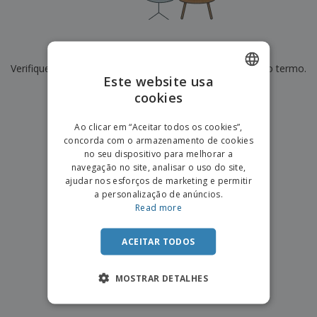
e
s
s
i
e
i
t
o
s
E
t
u
s
c
m
o
á
De momento não temos resultados para
"
"
r
b
r
r
i
Verifique se escreveu corretamente ou procure por outro termo.
a
e
i
C
Este website usa
t
l
s
o
o
ó
a
×
cookies
ENGLISH
limpar pesquisa
m
r
m
p
i
e
PORTUGUESE
T
Ao clicar em “Aceitar todos os cookies”,
r
o
n
o
concorda com o armazenamento de cookies
e
SPANISH
t
d
no seu dispositivo para melhorar a
p
o
o
navegação no site, analisar o uso do site,
o
Entrar /
s
r
ajudar nos esforços de marketing e permitir
Registar
o
T
a personalização de anúncios.
s
e
Read more
p
m
Serviço
r
a
Apoio
o
ACEITAR TODOS
ao
d
Cliente
u
MOSTRAR DETALHES
t
o
s