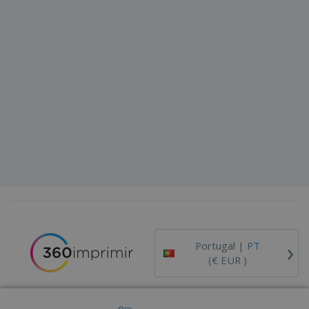
›
Portugal |
PT
(€ EUR )
Código de Ética e Conduta
Livro de Reclamações