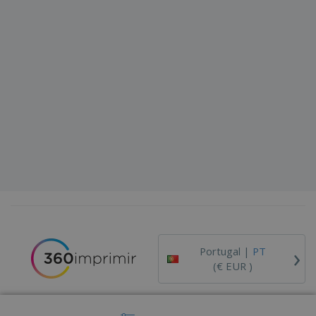
›
Portugal |
PT
(€ EUR )
Código de Ética e Conduta
Livro de Reclamações