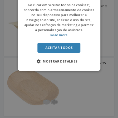
PORTUGUESE
Bandejas Retangulares
Ao clicar em “Aceitar todos os cookies”,
"Wood" Madeira | 195 x 140 x
30 mm
concorda com o armazenamento de cookies
SPANISH
no seu dispositivo para melhorar a
navegação no site, analisar o uso do site,
ajudar nos esforços de marketing e permitir
a personalização de anúncios.
Read more
ACEITAR TODOS
MOSTRAR DETALHES
Pratos Areca | 200 x 127 x 25
mm