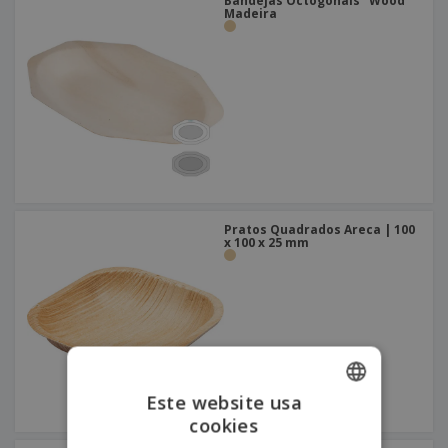
Bandejas Octogonais "Wood"
Madeira
Pratos Quadrados Areca | 100
x 100 x 25 mm
Este website usa
cookies
ENGLISH