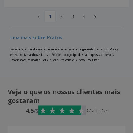
‹
›
1
2
3
4
Leia mais sobre Pratos
Se está procurando Pratos personalizados, está no lugar certo. pode criar Pratos
em vários tamanhos e formas. Adicione o logotipo da sua empresa, endereço,
informações pessoais ou qualquer outra coisa que possa imaginar!
Veja o que os nossos clientes mais
gostaram
4.5
/5
2
Avaliações