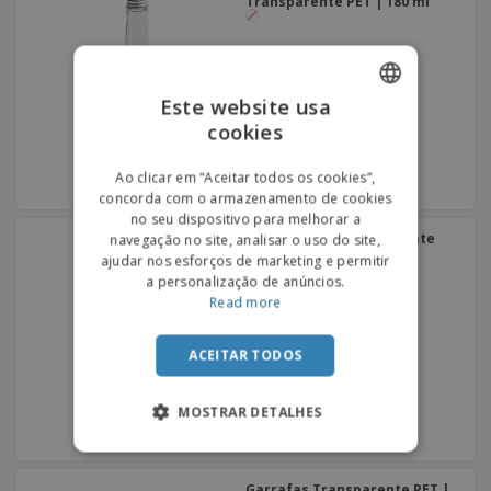
Transparente PET | 180 ml
Este website usa
cookies
ENGLISH
PORTUGUESE
Ao clicar em “Aceitar todos os cookies”,
concorda com o armazenamento de cookies
SPANISH
no seu dispositivo para melhorar a
Mini Leiteira Transparente
navegação no site, analisar o uso do site,
PET
ajudar nos esforços de marketing e permitir
a personalização de anúncios.
Read more
ACEITAR TODOS
MOSTRAR DETALHES
Garrafas Transparente PET |