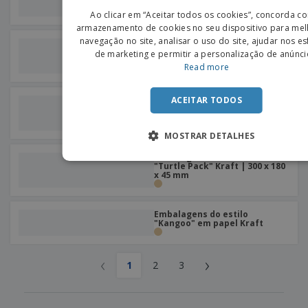
ENGLIS
Pack | 160 x 140 x 30 mm
Ao clicar em “Aceitar todos os cookies”, concorda c
PORTU
armazenamento de cookies no seu dispositivo para mel
navegação no site, analisar o uso do site, ajudar nos e
Embalagens com Base e
SPANIS
Janela em Kraft | Kangoo
de marketing e permitir a personalização de anúnci
Pack | 210 x 160 x 30 mm
Read more
ACEITAR TODOS
Embalagens com Base e
Janela em Kraft | Turtle Pack
| 200 x 150 x 40 mm
MOSTRAR DETALHES
Embalagens com Base e Asas
"Turtle Pack" Kraft | 300 x 180
x 45 mm
Embalagens do estilo
"Kangoo" em papel Kraft
‹
›
1
2
3