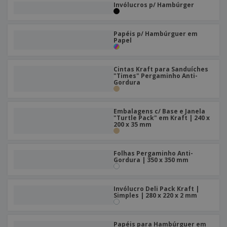
e
s
Invólucros p/ Hambúrger
s
i
e
i
t
o
s
E
t
u
s
c
m
o
á
Papéis p/ Hambúrguer em
r
b
Papel
r
r
i
a
e
i
C
t
l
s
o
o
ó
a
Cintas Kraft para Sanduíches
m
r
"Times" Pergaminho Anti-
m
Gordura
p
i
e
T
r
o
n
o
e
t
d
p
Embalagens c/ Base e Janela
o
o
"Turtle Pack" em Kraft | 240 x
o
Entrar /
200 x 35 mm
s
r
Registar
o
T
s
e
Folhas Pergaminho Anti-
p
m
Serviço
Gordura | 350 x 350 mm
r
a
Apoio
o
ao
d
Cliente
Invólucro Deli Pack Kraft |
u
Simples | 280 x 220 x 2 mm
t
o
s
Papéis para Hambúrguer em