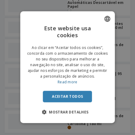
Automáticas Descartável em
Papel
Copos para Bebidas Quentes
Este website usa
em Cartolina Branco | 360 ml
cookies
ENGLISH
PORTUGUESE
Copos p/ Bebidas Quentes de
Ao clicar em “Aceitar todos os cookies”,
Parede Dupla Ondulado
Cartolina | 240 ml
concorda com o armazenamento de cookies
SPANISH
no seu dispositivo para melhorar a
navegação no site, analisar o uso do site,
Copo Plástico "Jerez"
ajudar nos esforços de marketing e permitir
Transparente Cristal PS | 95
a personalização de anúncios.
ml
Read more
Copo Plástico Injetado
ACEITAR TODOS
Transparente PS | 400 ml
MOSTRAR DETALHES
Copos p/ Bebidas Quentes de
Parede Dupla Ondulado
Cartolina | 180 ml