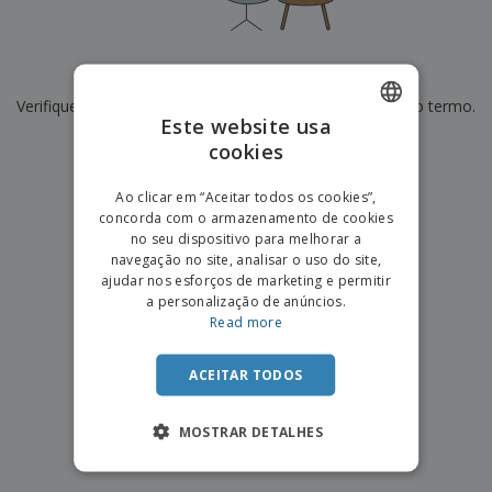
e
s
s
i
e
i
t
o
s
E
t
u
s
c
m
o
á
De momento não temos resultados para
"
"
r
b
r
r
i
Verifique se escreveu corretamente ou procure por outro termo.
a
e
i
C
Este website usa
t
l
s
o
o
ó
a
×
cookies
ENGLISH
limpar pesquisa
m
r
m
p
i
e
PORTUGUESE
T
Ao clicar em “Aceitar todos os cookies”,
r
o
n
o
concorda com o armazenamento de cookies
e
SPANISH
t
d
no seu dispositivo para melhorar a
p
o
o
navegação no site, analisar o uso do site,
o
Entrar /
s
r
ajudar nos esforços de marketing e permitir
Registar
o
T
a personalização de anúncios.
s
e
Read more
p
m
Serviço
r
a
Apoio
o
ACEITAR TODOS
ao
d
Cliente
u
MOSTRAR DETALHES
t
o
s