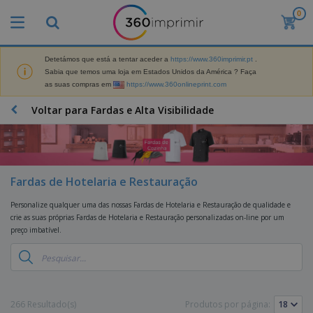
0
O
s
M
a
Detetámos que está a tentar aceder a
https://www.360imprimir.pt
.
M
i
Sabia que temos uma loja em Estados Unidos da América ? Faça
a
s
as suas compras em
https://www.360onlineprint.com
t
V
e
e
B
Voltar para Fardas e Alta Visibilidade
r
n
r
i
d
i
a
i
n
i
d
D
d
s
o
i
e
d
s
Fardas de Hotelaria e Restauração
s
s
e
p
P
M
M
Personalize qualquer uma das nossas Fardas de Hotelaria e Restauração de qualidade e
l
u
a
a
crie as suas próprias Fardas de Hotelaria e Restauração personalizadas on-line por um
a
b
r
t
preço imbatível.
y
l
k
e
s
i
S
e
r
e
c
a
t
i
E
i
c
i
a
x
t
o
n
l
p
V
á
s
g
d
266 Resultado(s)
Produtos por página:
o
e
r