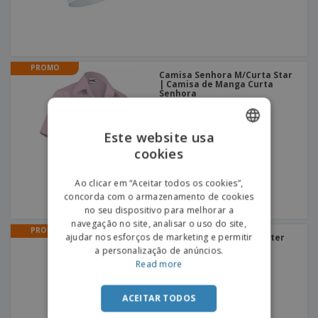
PROMO
Camisa Senhora M/Curta Star
| Camisa de Manga Curta
Senhora
Este website usa
cookies
ENGLISH
PORTUGUESE
Ao clicar em “Aceitar todos os cookies”,
concorda com o armazenamento de cookies
SPANISH
no seu dispositivo para melhorar a
navegação no site, analisar o uso do site,
PROMO
ajudar nos esforços de marketing e permitir
Avental algodão e poliéster
BACATUS | Avental em
a personalização de anúncios.
algodão e poliéster
Read more
ACEITAR TODOS