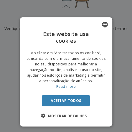
e
s
s
i
e
i
t
o
s
E
t
u
s
c
m
o
á
De momento não temos resultados para
"
"
r
b
r
r
i
Verifique se escreveu corretamente ou procure por outro termo.
a
e
i
C
Este website usa
t
l
s
o
o
ó
a
×
cookies
ENGLISH
limpar pesquisa
m
r
m
p
i
e
PORTUGUESE
T
Ao clicar em “Aceitar todos os cookies”,
r
o
n
o
concorda com o armazenamento de cookies
e
SPANISH
t
d
no seu dispositivo para melhorar a
p
o
o
navegação no site, analisar o uso do site,
o
Entrar /
s
r
ajudar nos esforços de marketing e permitir
Registar
o
T
a personalização de anúncios.
s
e
Read more
p
m
Serviço
r
a
Apoio
o
ACEITAR TODOS
ao
d
Cliente
u
MOSTRAR DETALHES
t
o
s