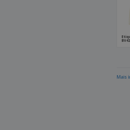
Etiquetas Térmicas para TOSHIBA
BX610T-TS02
Etiquetas Térmicas para TOSHIBA BX620T
Etiquetas Térmicas para TOSHIBA
BX620T-GS02
Etiq
Etiquetas Térmicas para TOSHIBA
BV4
BX620T-TS02
Etiquetas Térmicas para TOSHIBA®
Mais 