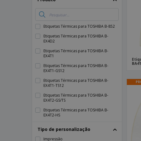
Íman
Lonas
Etiquetas Térmicas para TOSHIBA B-852
Etiquetas Térmicas para TOSHIBA B-
EX4D2
Etiquetas Térmicas para TOSHIBA B-
EX4T1
Etiq
BA41
Etiquetas Térmicas para TOSHIBA B-
EX4T1-GS12
Etiquetas Térmicas para TOSHIBA B-
PR
EX4T1-TS12
Etiquetas Térmicas para TOSHIBA B-
EX4T2-GS/TS
Etiquetas Térmicas para TOSHIBA B-
EX4T2-HS
Etiquetas Térmicas para TOSHIBA B-EX6T
Tipo de personalização
Etiquetas Térmicas para TOSHIBA B-
Impressão
EX6T1-GS/TS12