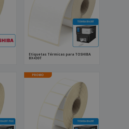
stas, Livros e
alogos
Etiquetas Térmicas para TOSHIBA
BX430T
PROMO