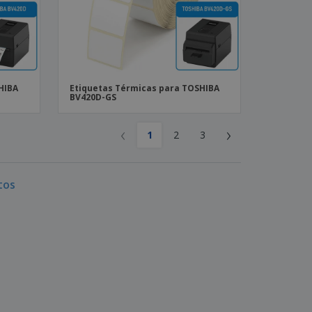
HIBA
Etiquetas Térmicas para TOSHIBA
BV420D-GS
‹
›
1
2
3
tos