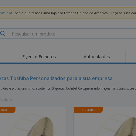
imir.pt
. Sabia que temos uma loja em Estados Unidos da América ? Faça as suas 
Flyers e Folhetos
Autocolantes
Des
Tendências
Novos Produtos
Pro
Bandeiras, Estandartes
etas Toshiba Personalizados para a sua empresa
Roll-up
T-Sh
e Guiões
Equipamentos e
Roll-ups
Bor
apidez e profissionalismo, aposte nos Etiquetas Toshiba! Coloque as informações mais úteis sobr
Artigos para serviços
de alimentação
Entregas domicílio e
Descartáveis
Ativ
takeaway
ltado(s)
Autocolantes, Vinis e
Relógios de pulso
Trab
Cartazes
OMO
PROMO
Camisolas
Taças e Troféus
Cai
Pre
Expositores
Medalhas
Per
Posters
Comida e Doces
Pro