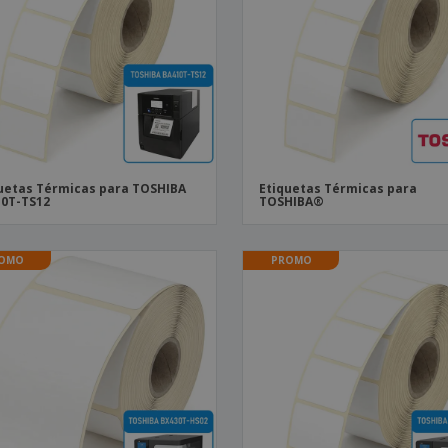
Etiquetas para
Revi
Malas e Mochilas
Impressoras
Cat
uetas Térmicas para TOSHIBA
Etiquetas Térmicas para
0T-TS12
TOSHIBA®
OMO
PROMO