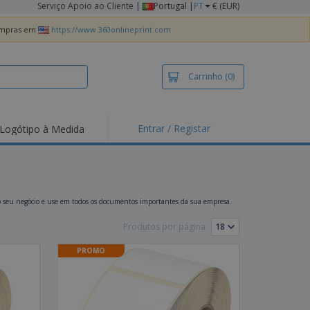
Serviço Apoio ao Cliente
|
Portugal |
PT
€ (EUR)
compras em
https://www.360onlineprint.com
Carrinho
(0)
Entrar / Registar
Logótipo à Medida
taques e
moções
irts e Pólos
dados
e o seu negócio e use em todos os documentos importantes da sua empresa.
idades ao Ar Livre
Produtos por página:
alhar de casa
PROMO
xas de Expedição
ndas
sonalizadas
dutos ecológicos