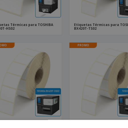
uetas Térmicas para TOSHIBA
Etiquetas Térmicas para TOS
30T-HS02
BX420T-TS02
OMO
PROMO
uetas Térmicas para TOSHIBA
Etiquetas Térmicas para TOS
20T-GS02
BX420D