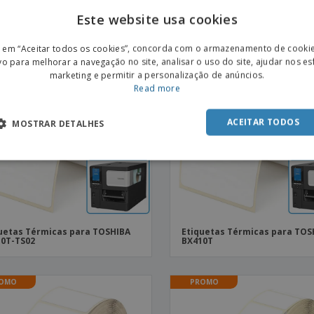
Este website usa cookies
ENGL
OMO
PROMO
r em “Aceitar todos os cookies”, concorda com o armazenamento de cooki
POR
vo para melhorar a navegação no site, analisar o uso do site, ajudar nos e
marketing e permitir a personalização de anúncios.
SPAN
Read more
ACEITAR TODOS
MOSTRAR DETALHES
uetas Térmicas para TOSHIBA
Etiquetas Térmicas para TOS
0T-TS02
BX410T
OMO
PROMO