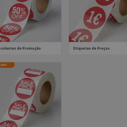
Etiquetas para
Revi
Malas e Mochilas
Impressoras
Cat
colantes de Promoção
Etiquetas de Preços
OMO