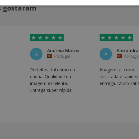
is gostaram
Andreia Matos
Alexandra 
A
A
l
Portugal
Portuga
.
Perfeitos, tal como eu
Imagem tal como
queria. Qualidade da
solicitada e rapidez
imagem excelente.
entrega. Muito satis
Entrega super rápida.