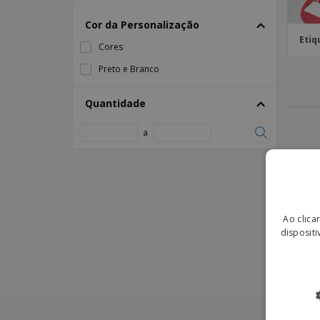
Cor da Personalização
Etiq
Cores
Preto e Branco
Quantidade
a
Ao clica
dispositi