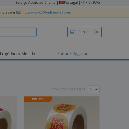
Serviço Apoio ao Cliente
|
Portugal |
PT
€ (EUR)
compras em
https://www.360onlineprint.com
Carrinho
(0)
Entrar / Registar
Logótipo à Medida
taques e
moções
irts e Pólos
dados
Produtos por página:
idades ao Ar Livre
PROMO
alhar de casa
xas de Expedição
ndas
sonalizadas
dutos ecológicos