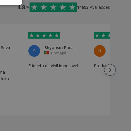
4.8
/5
14693
Avaliações
Silva
Shyahsin Packaging Industry Po
Hugo Silv
S
H
l
Portugal
Portuga
Etiqueta de vinil impecavel.
Produto top
 na
feita