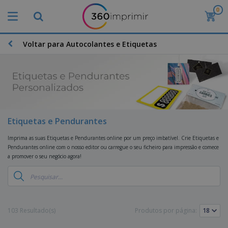
0
O
s
M
a
Voltar para Autocolantes e Etiquetas
M
i
a
s
t
V
e
e
B
r
n
r
i
d
i
a
i
n
i
d
D
d
s
Etiquetas e Pendurantes
o
i
e
d
s
s
s
e
Imprima as suas Etiquetas e Pendurantes online por um preço imbatível. Crie Etiquetas e
p
P
M
Pendurantes online com o nosso editor ou carregue o seu ficheiro para impressão e comece
M
l
u
a
a promover o seu negócio agora!
a
a
b
r
t
y
l
k
e
s
i
S
e
r
e
c
a
t
i
E
i
c
i
a
x
t
o
103 Resultado(s)
Produtos por página:
n
l
p
V
á
s
g
d
o
e
r