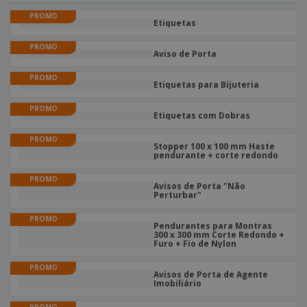
e
s
s
i
e
PROMO
i
t
o
Etiquetas
s
E
t
u
s
c
m
o
á
PROMO
r
Aviso de Porta
b
r
r
i
a
e
i
C
t
PROMO
l
s
o
Etiquetas para Bijuteria
o
ó
a
m
r
m
PROMO
p
i
Etiquetas com Dobras
e
T
r
o
n
o
e
PROMO
t
Stopper 100 x 100 mm Haste
d
p
o
pendurante + corte redondo
o
o
Entrar /
s
r
Registar
PROMO
o
Avisos de Porta "Não
T
Perturbar"
s
e
p
m
Serviço
PROMO
r
a
Pendurantes para Montras
Apoio
o
300 x 300 mm Corte Redondo +
ao
Furo + Fio de Nylon
d
Cliente
u
PROMO
t
Avisos de Porta de Agente
o
Imobiliário
s