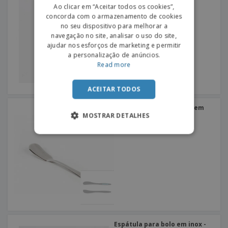
PORTUGUESE
Ao clicar em “Aceitar todos os cookies”,
concorda com o armazenamento de cookies
SPANISH
no seu dispositivo para melhorar a
navegação no site, analisar o uso do site,
ajudar nos esforços de marketing e permitir
a personalização de anúncios.
Read more
ACEITAR TODOS
Espátula para manteiga em
inox - Altana
MOSTRAR DETALHES
Espátula para bolo em inox -