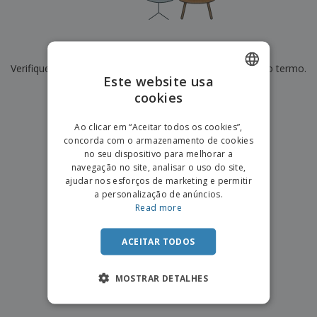
e
s
s
i
e
i
t
o
s
E
t
u
s
c
m
o
á
De momento não temos resultados para
"
"
r
b
r
r
i
Verifique se escreveu corretamente ou procure por outro termo.
a
e
i
C
Este website usa
t
l
s
o
o
ó
a
×
cookies
ENGLISH
limpar pesquisa
m
r
m
p
i
e
PORTUGUESE
T
Ao clicar em “Aceitar todos os cookies”,
r
o
n
o
concorda com o armazenamento de cookies
e
SPANISH
t
d
no seu dispositivo para melhorar a
p
o
o
navegação no site, analisar o uso do site,
o
Entrar /
s
r
ajudar nos esforços de marketing e permitir
Registar
o
T
a personalização de anúncios.
s
e
Read more
p
m
Serviço
r
a
Apoio
o
ACEITAR TODOS
ao
d
Cliente
u
MOSTRAR DETALHES
t
o
s