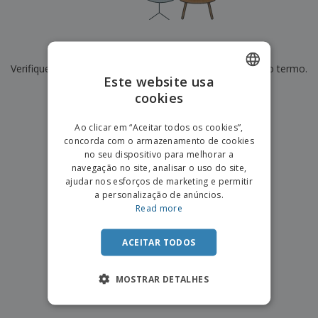
e
s
s
i
e
i
t
o
s
E
t
u
s
c
m
o
á
De momento não temos resultados para
"
"
r
b
r
r
i
Verifique se escreveu corretamente ou procure por outro termo.
a
e
i
C
Este website usa
t
l
s
o
o
ó
a
×
cookies
ENGLISH
limpar pesquisa
m
r
m
p
i
e
PORTUGUESE
T
Ao clicar em “Aceitar todos os cookies”,
r
o
n
o
concorda com o armazenamento de cookies
e
SPANISH
t
d
no seu dispositivo para melhorar a
p
o
o
navegação no site, analisar o uso do site,
o
Entrar /
s
r
ajudar nos esforços de marketing e permitir
Registar
o
T
a personalização de anúncios.
s
e
Read more
p
m
Serviço
r
a
Apoio
o
ACEITAR TODOS
ao
d
Cliente
u
MOSTRAR DETALHES
t
o
s