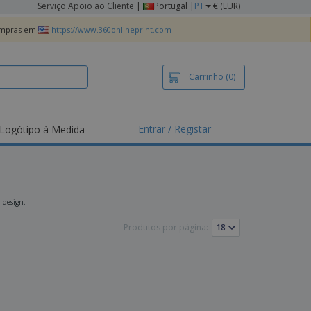
Serviço Apoio ao Cliente
|
Portugal |
PT
€ (EUR)
compras em
https://www.360onlineprint.com
Carrinho
(0)
Entrar / Registar
Logótipo à Medida
taques e
moções
irts e Pólos
dados
 design.
idades ao Ar Livre
Produtos por página:
alhar de casa
xas de Expedição
ndas
sonalizadas
dutos ecológicos