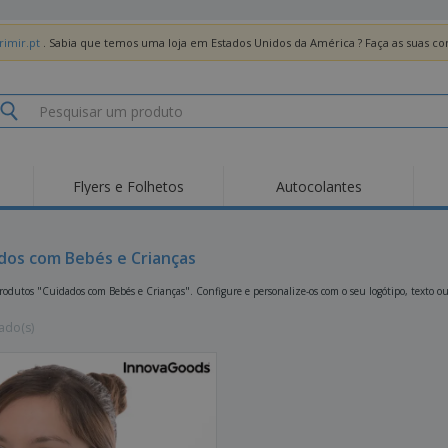
imir.pt
. Sabia que temos uma loja em Estados Unidos da América ? Faça as suas 
Flyers e Folhetos
Autocolantes
Des
Tendências
Novos Produtos
Pro
Bandeiras, Estandartes
dos com Bebés e Crianças
Roll-up
T-Sh
e Guiões
Equipamentos e
Roll-ups
Bor
odutos "Cuidados com Bebés e Crianças". Configure e personalize-os com o seu logótipo, texto ou
Artigos para serviços
de alimentação
Entregas domicílio e
Descartáveis
Ativ
takeaway
ado(s)
Autocolantes, Vinis e
Relógios de pulso
Trab
Cartazes
Camisolas
Taças e Troféus
Cai
Pre
Expositores
Medalhas
Per
Posters
Comida e Doces
Pro