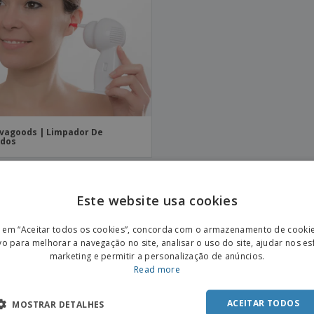
Etiquetas para
Revi
Malas e Mochilas
Impressoras
Cat
vagoods | Limpador De
idos
Este website usa cookies
ENGL
mais sobre Cuidados com Bebés e Crianças
r em “Aceitar todos os cookies”, concorda com o armazenamento de cooki
POR
vo para melhorar a navegação no site, analisar o uso do site, ajudar nos e
marketing e permitir a personalização de anúncios.
rocurando Cuidados com Bebés e Crianças personalizados, está no lugar certo. pode criar Cuidados
SPAN
Read more
sa, endereço, informações pessoais ou qualquer outra coisa que possa imaginar!
ACEITAR TODOS
MOSTRAR DETALHES