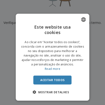
e
s
s
i
e
i
t
o
s
E
t
u
s
c
m
o
á
De momento não temos resultados para
"
"
r
b
r
r
i
Verifique se escreveu corretamente ou procure por outro termo.
a
e
i
C
Este website usa
t
l
s
o
o
ó
a
×
cookies
ENGLISH
limpar pesquisa
m
r
m
p
i
e
PORTUGUESE
T
Ao clicar em “Aceitar todos os cookies”,
r
o
n
o
concorda com o armazenamento de cookies
e
SPANISH
t
d
no seu dispositivo para melhorar a
p
o
o
navegação no site, analisar o uso do site,
o
Entrar /
s
r
ajudar nos esforços de marketing e permitir
Registar
o
T
a personalização de anúncios.
s
e
Read more
p
m
Serviço
r
a
Apoio
o
ACEITAR TODOS
ao
d
Cliente
u
MOSTRAR DETALHES
t
o
s