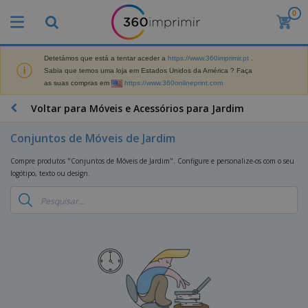
0
O
s
M
a
Detetámos que está a tentar aceder a
https://www.360imprimir.pt
.
M
i
Sabia que temos uma loja em Estados Unidos da América ? Faça
a
s
as suas compras em
https://www.360onlineprint.com
t
V
e
e
B
Voltar para Móveis e Acessórios para Jardim
r
n
r
i
d
i
a
Conjuntos de Móveis de Jardim
i
n
i
d
D
d
s
Compre produtos "Conjuntos de Móveis de Jardim". Configure e personalize-os com o seu
o
i
e
d
logótipo, texto ou design.
s
s
s
e
p
P
M
M
l
u
a
a
a
b
r
t
y
l
k
e
s
i
S
e
r
e
c
a
t
i
E
i
c
i
a
x
t
o
n
l
p
V
á
s
g
d
o
e
r