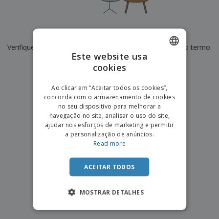
e
s
s
i
e
i
t
o
s
E
t
u
s
c
m
o
á
De momento não temos resultados para
"
"
r
b
r
r
i
Verifique se escreveu corretamente ou procure por outro termo.
a
e
i
C
Este website usa
t
l
s
o
o
ó
a
×
cookies
ENGLISH
limpar pesquisa
m
r
m
p
i
e
PORTUGUESE
T
Ao clicar em “Aceitar todos os cookies”,
r
o
n
o
concorda com o armazenamento de cookies
e
SPANISH
t
d
no seu dispositivo para melhorar a
p
o
o
navegação no site, analisar o uso do site,
o
Entrar /
s
r
ajudar nos esforços de marketing e permitir
Registar
o
T
a personalização de anúncios.
s
e
Read more
p
m
Serviço
r
a
Apoio
o
ACEITAR TODOS
ao
d
Cliente
u
MOSTRAR DETALHES
t
o
s