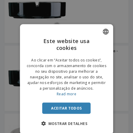
e
s
s
i
e
i
t
o
s
E
t
u
s
c
m
o
á
r
b
r
r
i
a
e
i
C
t
l
s
o
o
ó
a
Este website usa
m
r
m
cookies
ENGLISH
p
i
e
Cinzeiro circular em vidro -
T
r
o
ARCOROC™ - Cenicero
n
PORTUGUESE
o
e
Ao clicar em “Aceitar todos os cookies”,
t
d
p
concorda com o armazenamento de cookies
o
SPANISH
o
o
no seu dispositivo para melhorar a
Entrar /
s
r
navegação no site, analisar o uso do site,
Registar
o
T
ajudar nos esforços de marketing e permitir
s
e
a personalização de anúncios.
p
m
Serviço
Read more
r
a
Apoio
o
ao
d
ACEITAR TODOS
Cliente
u
t
Cinzeiro de água em
o
melamina - Aps
MOSTRAR DETALHES
s