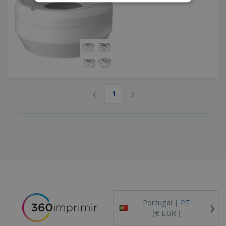
‹
›
1
›
Portugal |
PT
(€ EUR )