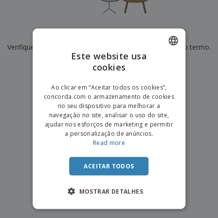
e
s
s
i
e
i
t
o
s
E
t
u
s
c
m
o
á
De momento não temos resultados para
"
"
r
b
r
r
i
Verifique se escreveu corretamente ou procure por outro termo.
a
e
i
C
Este website usa
t
l
s
o
o
ó
a
×
cookies
ENGLISH
limpar pesquisa
m
r
m
p
i
e
PORTUGUESE
T
Ao clicar em “Aceitar todos os cookies”,
r
o
n
o
concorda com o armazenamento de cookies
e
SPANISH
t
d
no seu dispositivo para melhorar a
p
o
o
navegação no site, analisar o uso do site,
o
Entrar /
s
r
ajudar nos esforços de marketing e permitir
Registar
o
T
a personalização de anúncios.
s
e
Read more
p
m
Serviço
r
a
Apoio
o
ACEITAR TODOS
ao
d
Cliente
u
MOSTRAR DETALHES
t
o
s