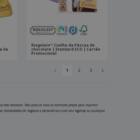
Riegelein™ Coelho da Páscoa de
xa da
chocolate | Standard ECO | Cartão
Promocional
‹
›
1
2
3
que eles merecem. Não procure mais os melhores preços para imprimir
uas necessidades de negócios e personalize-o com seu logotipo ou qualquer