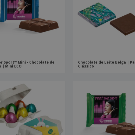
Etiquetas para
Revi
Malas e Mochilas
Impressoras
Cat
er Sport™ Mini - Chocolate de
Chocolate de Leite Belga | P
e | Mini ECO
Clássico