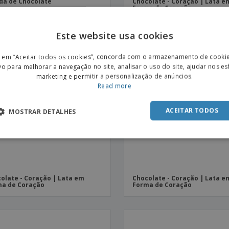
a de Chocolate
Chocolate - Coração | Lata e
Forma de Coração
Este website usa cookies
ENGL
r em “Aceitar todos os cookies”, concorda com o armazenamento de cooki
POR
vo para melhorar a navegação no site, analisar o uso do site, ajudar nos e
marketing e permitir a personalização de anúncios.
SPAN
Read more
ACEITAR TODOS
MOSTRAR DETALHES
olate - Coração | Lata em
Chocolate - Coração | Lata e
a de Coração
Forma de Coração