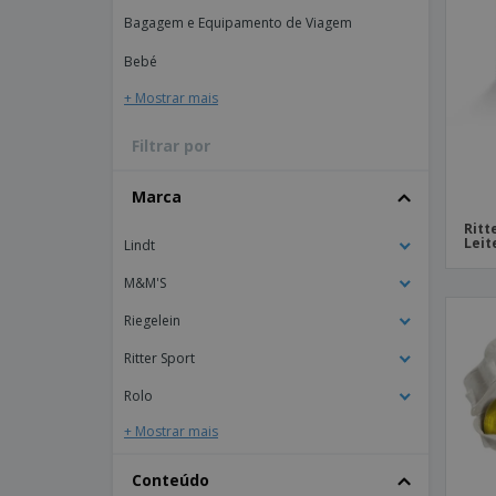
Bagagem e Equipamento de Viagem
Íman
Lonas
Bebé
+ Mostrar mais
Filtrar por
Marca
Ritt
Leit
Lindt
M&M'S
Riegelein
Ritter Sport
Rolo
+ Mostrar mais
Conteúdo