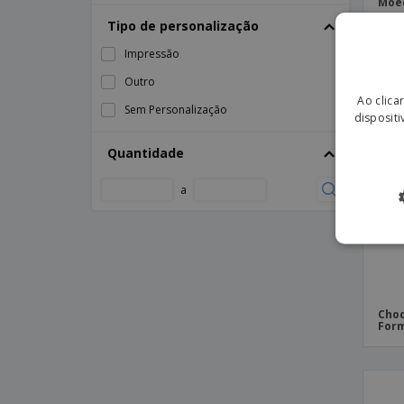
Moed
Chocolate Suiço Toblerone™
Tipo de personalização
Chocolates Belga - Napolitain
Impressão
Coelho da Páscoa de Chocolate Lindt™
Outro
Copo com Tampa Eco
Ao clica
Sem Personalização
dispositi
Cubo com Chocolates
Lata
Quantidade
Moeda de Chocolate
a
Rolo
Saco com Chocolates
Saco de Raffia
Tubo com Chocolates
Choc
Form