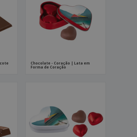
stas, Livros e
alogos
acote
Chocolate - Coração | Lata em
Forma de Coração