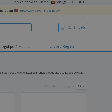
Serviço Apoio ao Cliente
|
Portugal |
PT
€ (EUR)
compras em
https://www.360onlineprint.com
Carrinho
(0)
Entrar / Registar
Logótipo à Medida
taques e
moções
irts e Pólos
dados
teja seus produtos e remessas com Chocolates de alta qualidade que estão
idades ao Ar Livre
Produtos por página:
alhar de casa
xas de Expedição
ndas
sonalizadas
dutos ecológicos