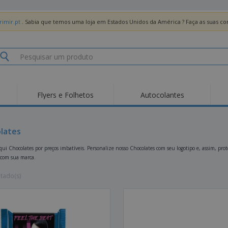
imir.pt
. Sabia que temos uma loja em Estados Unidos da América ? Faça as suas 
Flyers e Folhetos
Autocolantes
Des
Tendências
Novos Produtos
Pro
Bandeiras, Estandartes
lates
Roll-up
T-Sh
e Guiões
Equipamentos e
Roll-ups
Bor
ui Chocolates por preços imbatíveis. Personalize nosso Chocolates com seu logotipo e, assim, pro
Artigos para serviços
 com sua marca.
de alimentação
Entregas domicílio e
Descartáveis
Ativ
takeaway
Autocolantes, Vinis e
ltado(s)
Relógios de pulso
Trab
Cartazes
Camisolas
Taças e Troféus
Cai
Pre
Expositores
Medalhas
Per
Posters
Comida e Doces
Pro