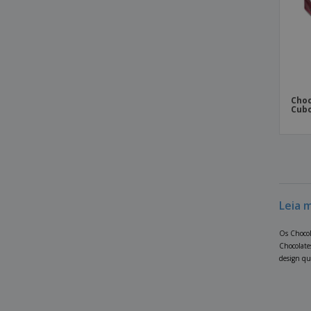
Choc
Cub
Leia 
Os Chocol
Chocolate
design qu