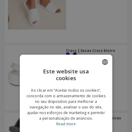
e
s
s
i
e
i
t
o
s
E
t
u
s
c
m
o
á
r
b
r
r
i
a
e
i
C
t
l
s
o
o
ó
a
m
r
m
p
i
e
Crocs | Socas Crocs bistro
T
r
o
n
o
e
t
d
p
o
o
o
Este website usa
Entrar /
s
r
cookies
Registar
ENGLISH
o
T
s
e
PORTUGUESE
p
Ao clicar em “Aceitar todos os cookies”,
m
Serviço
r
concorda com o armazenamento de cookies
a
Apoio
SPANISH
o
no seu dispositivo para melhorar a
ao
d
navegação no site, analisar o uso do site,
Cliente
u
ajudar nos esforços de marketing e permitir
t
a personalização de anúncios.
Crocs | Socas Crocs clássicas
o
Read more
s