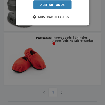
ACEITAR TODOS
MOSTRAR DETALHES
Innovagoods | Chinelos
Aquecíveis No Micro-Ondas
‹
›
1