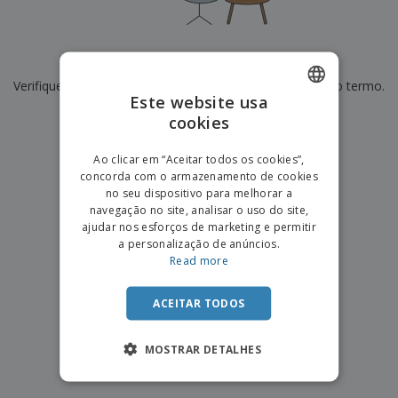
e
s
s
i
e
i
t
o
s
E
t
u
s
c
m
o
á
De momento não temos resultados para
"
"
r
b
r
r
i
Verifique se escreveu corretamente ou procure por outro termo.
a
e
i
C
Este website usa
t
l
s
o
o
ó
a
×
cookies
ENGLISH
limpar pesquisa
m
r
m
p
i
e
PORTUGUESE
T
Ao clicar em “Aceitar todos os cookies”,
r
o
n
o
concorda com o armazenamento de cookies
e
SPANISH
t
d
no seu dispositivo para melhorar a
p
o
o
navegação no site, analisar o uso do site,
o
Entrar /
s
r
ajudar nos esforços de marketing e permitir
Registar
o
T
a personalização de anúncios.
s
e
Read more
p
m
Serviço
r
a
Apoio
o
ACEITAR TODOS
ao
d
Cliente
u
MOSTRAR DETALHES
t
o
s