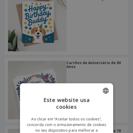
Cartões de Aniversário de 80
Anos
Este website usa
cookies
ENGLISH
PORTUGUESE
Ao clicar em “Aceitar todos os cookies”,
concorda com o armazenamento de cookies
SPANISH
no seu dispositivo para melhorar a
Cartões de Aniversário de 70