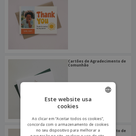
Cartões de Agradecimento de
Comunhão
Este website usa
cookies
ENGLISH
PORTUGUESE
Ao clicar em “Aceitar todos os cookies”,
concorda com o armazenamento de cookies
SPANISH
no seu dispositivo para melhorar a
Cartões de Agradecimento de
Bebé Menina