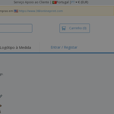
Serviço Apoio ao Cliente
|
Portugal |
PT
€ (EUR)
compras em
https://www.360onlineprint.com
Carrinho
(0)
Entrar / Registar
Logótipo à Medida
taques e
moções
irts e Pólos
dados
ign.
idades ao Ar Livre
alhar de casa
xas de Expedição
ndas
sonalizadas
dutos ecológicos