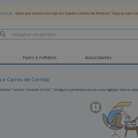
imir.pt
. Sabia que temos uma loja em Estados Unidos da América ? Faça as suas 
Flyers e Folhetos
Autocolantes
Des
Tendências
Novos Produtos
Pro
Bandeiras, Estandartes
s e Carros de Corrida
Roll-up
T-Sh
e Guiões
Equipamentos e
Roll-ups
Bor
odutos "Carros e Carros de Corrida". Configure e personalize-os com o seu logótipo, texto ou des
Artigos para serviços
de alimentação
Entregas domicílio e
Descartáveis
Ativ
takeaway
Autocolantes, Vinis e
Relógios de pulso
Trab
Cartazes
Camisolas
Taças e Troféus
Cai
Pre
Expositores
Medalhas
Per
Posters
Comida e Doces
Pro