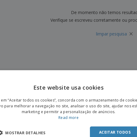
Etiquetas para
Revi
Malas e Mochilas
Impressoras
Cat
De momento não temos resulta
Verifique se escreveu corretamente ou pro
×
limpar pesquisa
Este website usa cookies
ENGL
r em “Aceitar todos os cookies”, concorda com o armazenamento de cooki
POR
vo para melhorar a navegação no site, analisar o uso do site, ajudar nos e
marketing e permitir a personalização de anúncios.
SPAN
Read more
ACEITAR TODOS
MOSTRAR DETALHES