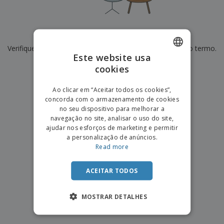
e
s
s
i
e
i
t
o
s
E
t
u
s
c
m
o
á
De momento não temos resultados para
"
"
r
b
r
r
i
Verifique se escreveu corretamente ou procure por outro termo.
a
e
i
C
Este website usa
t
l
s
o
o
ó
a
×
cookies
ENGLISH
limpar pesquisa
m
r
m
p
i
e
PORTUGUESE
T
Ao clicar em “Aceitar todos os cookies”,
r
o
n
o
concorda com o armazenamento de cookies
e
SPANISH
t
d
no seu dispositivo para melhorar a
p
o
o
navegação no site, analisar o uso do site,
o
Entrar /
s
r
ajudar nos esforços de marketing e permitir
Registar
o
T
a personalização de anúncios.
s
e
Read more
p
m
Serviço
r
a
Apoio
o
ACEITAR TODOS
ao
d
Cliente
u
MOSTRAR DETALHES
t
o
s