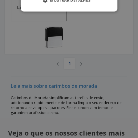
MOSTRAR DETALHES
‹
›
1
Leia mais sobre carimbos de morada
Carimbos de Morada simplificam as tarefas de envio,
adicionando rapidamente e de forma limpa o seu endereço de
retorno a envelopes e pacotes. Eles economizam tempo e
garantem profissionalismo.
Veja o que os nossos clientes mais