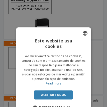
Este website usa
PROMO
cookies
ENGLISH
Carimbos de Morada de
Animais
PORTUGUESE
Ao clicar em “Aceitar todos os cookies”,
concorda com o armazenamento de cookies
SPANISH
no seu dispositivo para melhorar a
navegação no site, analisar o uso do site,
ajudar nos esforços de marketing e permitir
a personalização de anúncios.
Read more
ACEITAR TODOS
PROMO
Carimbos de Linha de Morada