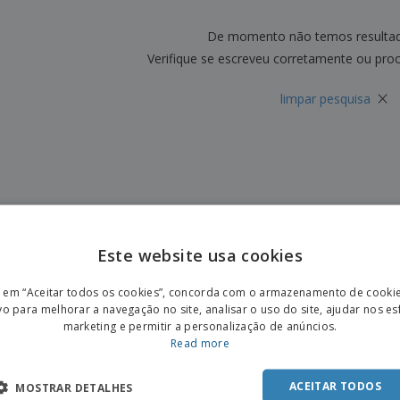
Etiquetas para
Revi
Malas e Mochilas
Impressoras
Cat
De momento não temos resulta
Verifique se escreveu corretamente ou pro
×
limpar pesquisa
Este website usa cookies
ENGL
r em “Aceitar todos os cookies”, concorda com o armazenamento de cooki
POR
vo para melhorar a navegação no site, analisar o uso do site, ajudar nos e
marketing e permitir a personalização de anúncios.
SPAN
Read more
ACEITAR TODOS
MOSTRAR DETALHES