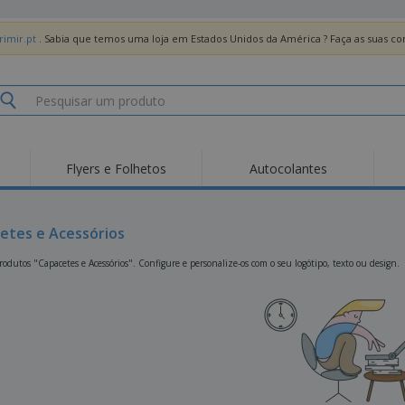
imir.pt
. Sabia que temos uma loja em Estados Unidos da América ? Faça as suas 
Flyers e Folhetos
Autocolantes
Des
Tendências
Novos Produtos
Pro
Bandeiras, Estandartes
etes e Acessórios
Roll-up
T-Sh
e Guiões
Equipamentos e
Roll-ups
Bor
odutos "Capacetes e Acessórios". Configure e personalize-os com o seu logótipo, texto ou design.
Artigos para serviços
de alimentação
Entregas domicílio e
Descartáveis
Ativ
takeaway
Autocolantes, Vinis e
Relógios de pulso
Trab
Cartazes
Camisolas
Taças e Troféus
Cai
Pre
Expositores
Medalhas
Per
Posters
Comida e Doces
Pro