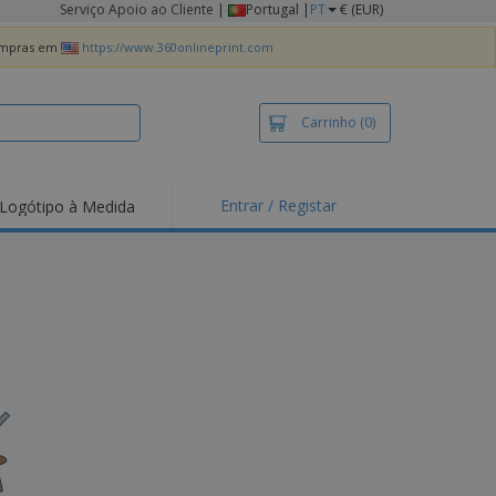
Serviço Apoio ao Cliente
|
Portugal |
PT
€ (EUR)
compras em
https://www.360onlineprint.com
Carrinho
(0)
Entrar / Registar
Logótipo à Medida
taques e
moções
irts e Pólos
dados
idades ao Ar Livre
alhar de casa
xas de Expedição
ndas
sonalizadas
dutos ecológicos