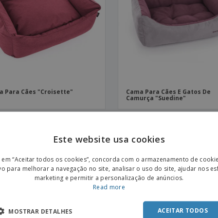
Etiquetas para
Revi
Malas e Mochilas
Impressoras
Cat
 Para Cães "Croisette"
Cama Para Cães E Gatos De
Camurça "Suedine"
Este website usa cookies
ENGL
mais sobre Camas
r em “Aceitar todos os cookies”, concorda com o armazenamento de cooki
POR
vo para melhorar a navegação no site, analisar o uso do site, ajudar nos e
marketing e permitir a personalização de anúncios.
rocurando Camas personalizados, está no lugar certo. pode criar Camas em vários tamanhos e forma
SPAN
Read more
outra coisa que possa imaginar!
ACEITAR TODOS
MOSTRAR DETALHES