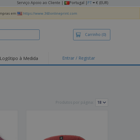
Serviço Apoio ao Cliente
|
Portugal |
PT
€ (EUR)
compras em
https://www.360onlineprint.com
Carrinho
(0)
Entrar / Registar
Logótipo à Medida
taques e
moções
irts e Pólos
dados
idades ao Ar Livre
Produtos por página:
alhar de casa
xas de Expedição
ndas
sonalizadas
dutos ecológicos