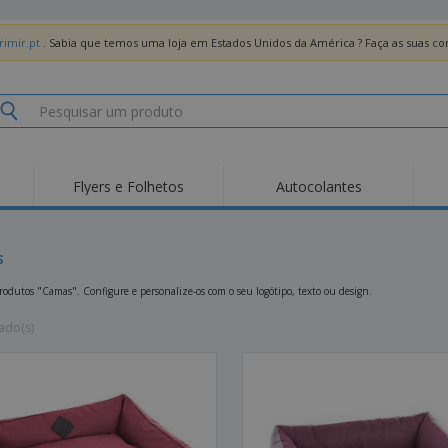
imir.pt
. Sabia que temos uma loja em Estados Unidos da América ? Faça as suas 
Flyers e Folhetos
Autocolantes
Des
Tendências
Novos Produtos
Pro
Bandeiras, Estandartes
s
Roll-up
T-Sh
e Guiões
Equipamentos e
Roll-ups
Bor
odutos "Camas". Configure e personalize-os com o seu logótipo, texto ou design.
Artigos para serviços
de alimentação
Entregas domicílio e
Descartáveis
Ativ
takeaway
ado(s)
Autocolantes, Vinis e
Relógios de pulso
Trab
Cartazes
Camisolas
Taças e Troféus
Cai
Pre
Expositores
Medalhas
Per
Posters
Comida e Doces
Pro