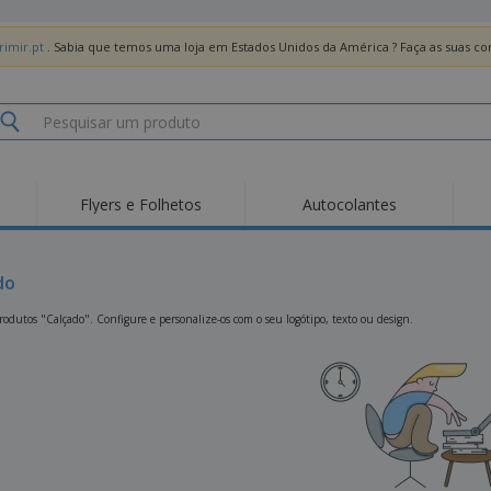
imir.pt
. Sabia que temos uma loja em Estados Unidos da América ? Faça as suas 
Flyers e Folhetos
Autocolantes
Des
Tendências
Novos Produtos
Pro
Bandeiras, Estandartes
do
Roll-up
T-Sh
e Guiões
Equipamentos e
Roll-ups
Bor
odutos "Calçado". Configure e personalize-os com o seu logótipo, texto ou design.
Artigos para serviços
de alimentação
Entregas domicílio e
Descartáveis
Ativ
takeaway
Autocolantes, Vinis e
Relógios de pulso
Trab
Cartazes
Camisolas
Taças e Troféus
Cai
Pre
Expositores
Medalhas
Per
Posters
Comida e Doces
Pro