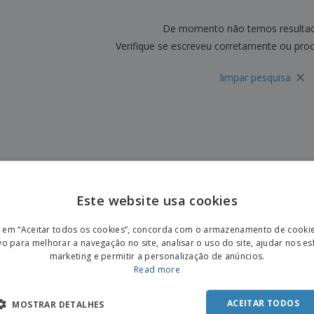
Etiquetas para
Revi
Malas e Mochilas
Impressoras
Cat
De momento não temos resulta
Verifique se escreveu corretamente ou pro
×
limpar pesquisa
Este website usa cookies
ENGL
r em “Aceitar todos os cookies”, concorda com o armazenamento de cooki
POR
vo para melhorar a navegação no site, analisar o uso do site, ajudar nos e
marketing e permitir a personalização de anúncios.
SPAN
Read more
ACEITAR TODOS
MOSTRAR DETALHES