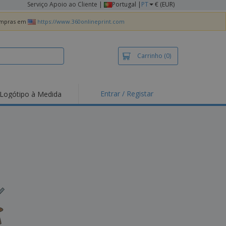
Serviço Apoio ao Cliente
|
Portugal |
PT
€ (EUR)
compras em
https://www.360onlineprint.com
Carrinho
(0)
Entrar / Registar
Logótipo à Medida
taques e
moções
irts e Pólos
dados
idades ao Ar Livre
alhar de casa
xas de Expedição
ndas
sonalizadas
dutos ecológicos