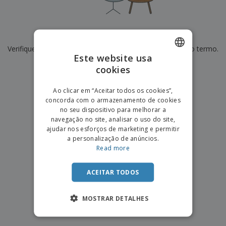
e
s
s
i
e
i
t
o
s
E
t
u
s
c
m
o
á
De momento não temos resultados para
"
"
r
b
r
r
i
Verifique se escreveu corretamente ou procure por outro termo.
a
e
i
C
Este website usa
t
l
s
o
o
ó
a
×
cookies
ENGLISH
limpar pesquisa
m
r
m
p
i
e
PORTUGUESE
T
Ao clicar em “Aceitar todos os cookies”,
r
o
n
o
concorda com o armazenamento de cookies
e
SPANISH
t
d
no seu dispositivo para melhorar a
p
o
o
navegação no site, analisar o uso do site,
o
Entrar /
s
r
ajudar nos esforços de marketing e permitir
Registar
o
T
a personalização de anúncios.
s
e
Read more
p
m
Serviço
r
a
Apoio
o
ACEITAR TODOS
ao
d
Cliente
u
MOSTRAR DETALHES
t
o
s