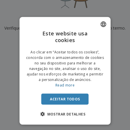
e
s
s
i
e
i
t
o
s
E
t
u
s
c
m
o
á
De momento não temos resultados para
"
"
r
b
r
r
i
Verifique se escreveu corretamente ou procure por outro termo.
a
e
i
C
Este website usa
t
l
s
o
o
ó
a
×
cookies
ENGLISH
limpar pesquisa
m
r
m
p
i
e
PORTUGUESE
T
Ao clicar em “Aceitar todos os cookies”,
r
o
n
o
concorda com o armazenamento de cookies
e
SPANISH
t
d
no seu dispositivo para melhorar a
p
o
o
navegação no site, analisar o uso do site,
o
Entrar /
s
r
ajudar nos esforços de marketing e permitir
Registar
o
T
a personalização de anúncios.
s
e
Read more
p
m
Serviço
r
a
Apoio
o
ACEITAR TODOS
ao
d
Cliente
u
MOSTRAR DETALHES
t
o
s