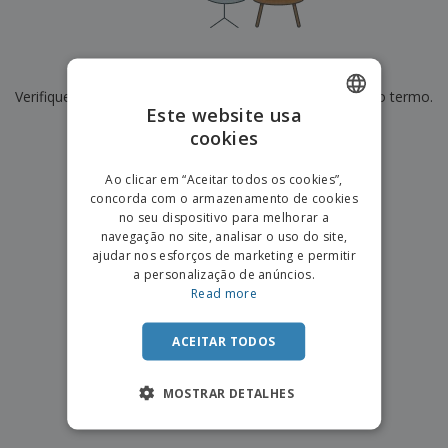
e
s
s
i
e
i
t
o
s
E
t
u
s
c
m
o
á
De momento não temos resultados para
"
"
r
b
r
r
i
Verifique se escreveu corretamente ou procure por outro termo.
a
e
i
C
Este website usa
t
l
s
o
o
ó
a
×
cookies
ENGLISH
limpar pesquisa
m
r
m
p
i
e
PORTUGUESE
T
Ao clicar em “Aceitar todos os cookies”,
r
o
n
o
concorda com o armazenamento de cookies
e
SPANISH
t
d
no seu dispositivo para melhorar a
p
o
o
navegação no site, analisar o uso do site,
o
Entrar /
s
r
ajudar nos esforços de marketing e permitir
Registar
o
T
a personalização de anúncios.
s
e
Read more
p
m
Serviço
r
a
Apoio
o
ACEITAR TODOS
ao
d
Cliente
u
MOSTRAR DETALHES
t
o
s