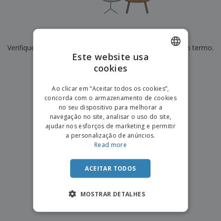
e
s
s
i
e
i
t
o
s
E
t
u
s
c
m
o
á
De momento não temos resultados para
"
"
r
b
r
r
i
Verifique se escreveu corretamente ou procure por outro termo.
a
e
i
C
Este website usa
t
l
s
o
o
ó
a
×
cookies
ENGLISH
limpar pesquisa
m
r
m
p
i
e
PORTUGUESE
T
Ao clicar em “Aceitar todos os cookies”,
r
o
n
o
concorda com o armazenamento de cookies
e
SPANISH
t
d
no seu dispositivo para melhorar a
p
o
o
navegação no site, analisar o uso do site,
o
Entrar /
s
r
ajudar nos esforços de marketing e permitir
Registar
o
T
a personalização de anúncios.
s
e
Read more
p
m
Serviço
r
a
Apoio
o
ACEITAR TODOS
ao
d
Cliente
u
MOSTRAR DETALHES
t
o
s