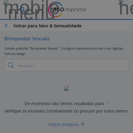
O
s
M
a
Voltar para Sexo & Sensualidade
M
i
a
s
t
Brinquedos Sexuais
V
e
e
B
r
Compre produtos "Brinquedos Sexuais". Configure e personalize-os com o seu logótipo,
n
r
i
texto ou design.
d
i
a
i
n
i
d
D
d
s
o
i
e
d
s
s
s
e
p
P
M
M
l
u
a
a
a
b
r
t
y
l
k
e
De momento não temos resultados para
"
"
s
i
S
e
r
e
Verifique se escreveu corretamente ou procure por outro termo.
c
a
t
i
E
i
c
i
a
x
t
×
o
n
l
limpar pesquisa
p
V
á
s
g
d
o
e
r