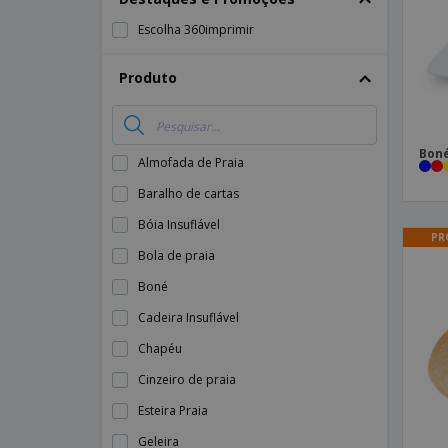
Íman
Escolha 360imprimir
Lonas
Produto
Boné
Almofada de Praia
Baralho de cartas
Bóia Insuflável
PR
Bola de praia
Boné
Cadeira Insuflável
Chapéu
Cinzeiro de praia
Esteira Praia
Geleira