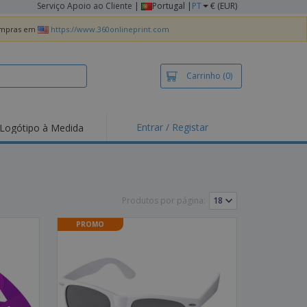
Serviço Apoio ao Cliente
|
Portugal |
PT
€ (EUR)
compras em
https://www.360onlineprint.com
Carrinho
(0)
Entrar / Registar
Logótipo à Medida
taques e
moções
irts e Pólos
dados
Produtos por página:
idades ao Ar Livre
PROMO
alhar de casa
xas de Expedição
ndas
sonalizadas
dutos ecológicos