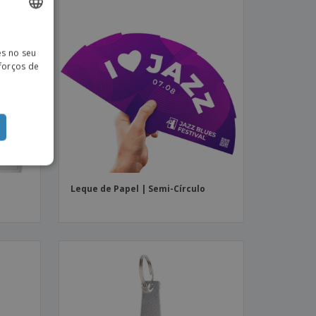
ISH
es no seu
TUGUESE
sforços de
ISH
o
Leque de Papel | Semi-Círculo