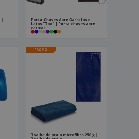
 |
Porta-Chaves Abre Garrafas e
Latas "Tao" | Porta-chaves abre-
caricas
PROMO
Toalha de praia microfibra 250 g |
Toalha de praia