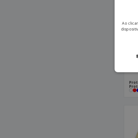
Ao clica
dispositi
Prot
Prot