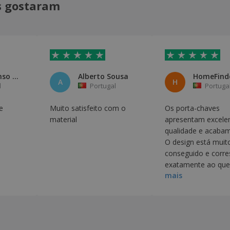
is gostaram
Dulce Afonso Pinto, unipessoal
Alberto Sousa
A
H
l
Portugal
Portuga
e
Muito satisfeito com o
Os porta-chaves
material
apresentam excele
qualidade e acaba
O design está mui
conseguido e corr
exatamente ao que 
mais
solicitado. Estamos
bastante satisfeit
resultado final e
recomendamos o 
trabalho.