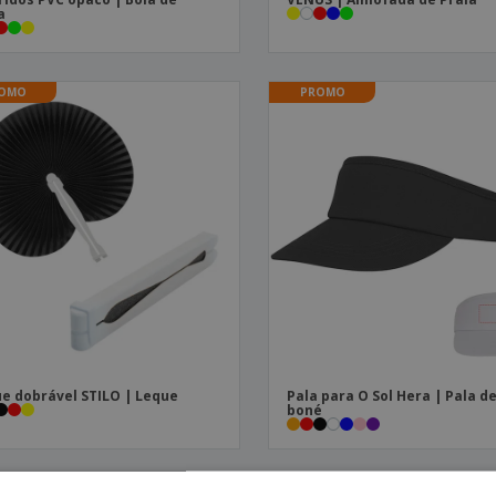
a
OMO
PROMO
e dobrável STILO | Leque
Pala para O Sol Hera | Pala d
boné
PROMO