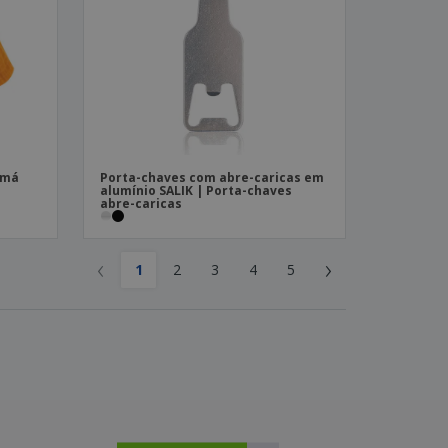
amá
Porta-chaves com abre-caricas em
alumínio SALIK | Porta-chaves
abre-caricas
‹
›
1
2
3
4
5