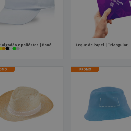
Etiquetas para
Revi
Malas e Mochilas
Impressoras
Cat
 algodão e poliéster | Boné
Leque de Papel | Triangular
OMO
PROMO