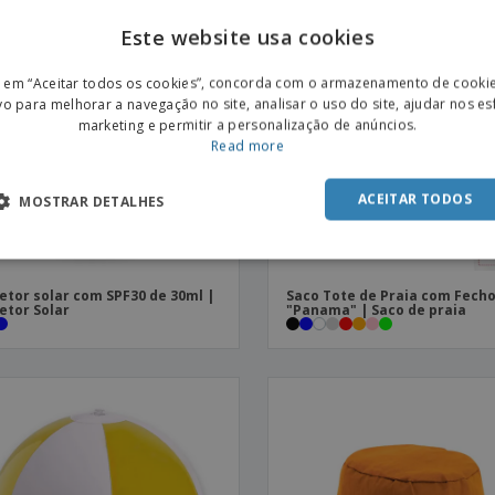
Este website usa cookies
ENGL
r em “Aceitar todos os cookies”, concorda com o armazenamento de cooki
POR
vo para melhorar a navegação no site, analisar o uso do site, ajudar nos e
marketing e permitir a personalização de anúncios.
SPAN
Read more
ACEITAR TODOS
MOSTRAR DETALHES
etor solar com SPF30 de 30ml |
Saco Tote de Praia com Fech
etor Solar
"Panama" | Saco de praia