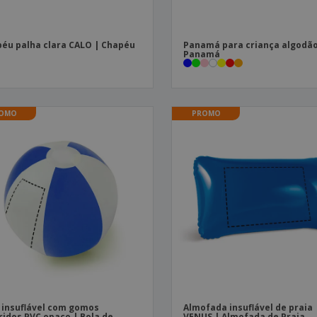
éu palha clara CALO | Chapéu
Panamá para criança algodão
Panamá
OMO
PROMO
 insuflável com gomos
Almofada insuflável de praia
ridos PVC opaco | Bola de
VENUS | Almofada de Praia