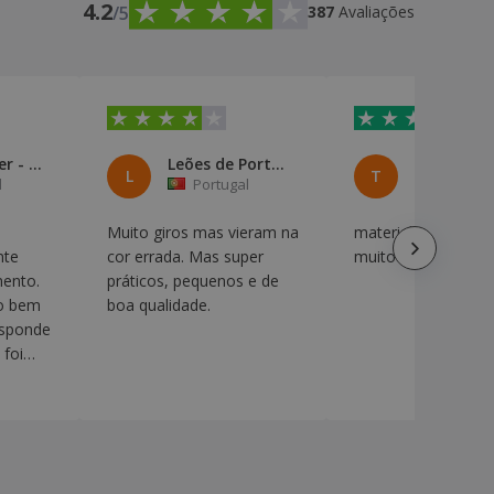
4.2
/5
387
Avaliações
HomeFinder - Mediação Imobiliá
Leões de Portugal, IPSS
L
T
l
Portugal
Portuga
Muito giros mas vieram na
material muito bom
nte
cor errada. Mas super
muito bem recorta
mento.
práticos, pequenos e de
to bem
boa qualidade.
esponde
foi
os com o
vosso