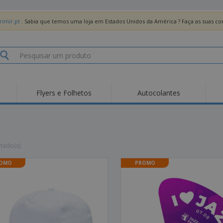
imir.pt
. Sabia que temos uma loja em Estados Unidos da América ? Faça as suas 
Flyers e Folhetos
Autocolantes
Des
Tendências
Novos Produtos
Pro
Bandeiras, Estandartes
Roll-up
T-Sh
e Guiões
Equipamentos e
Roll-ups
Bor
ltado(s)
Artigos para serviços
de alimentação
Entregas domicílio e
Descartáveis
Ativ
takeaway
OMO
PROMO
Autocolantes, Vinis e
Relógios de pulso
Trab
Cartazes
Camisolas
Taças e Troféus
Cai
Pre
Expositores
Medalhas
Per
Posters
Comida e Doces
Pro