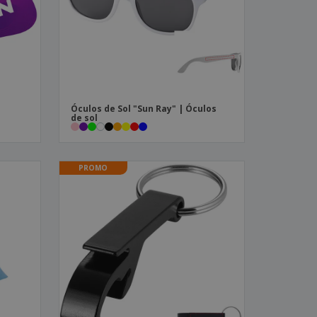
stas, Livros e
alogos
Óculos de Sol "Sun Ray" | Óculos
de sol
PROMO