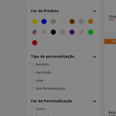
Guarda-sol
Cor do Produto
Leque
Chap
Leque de Papel
Leque emoji
Óculos de sol
PR
Pala de boné
Panamá
Tipo de personalização
Porta-chaves abre-caricas
Bordado
Protetor Solar
Impressão
Raquetes de praia
Laser
Saco de praia
Sem Personalização
Toalha de praia
Cor da Personalização
Cores
Bola
colo