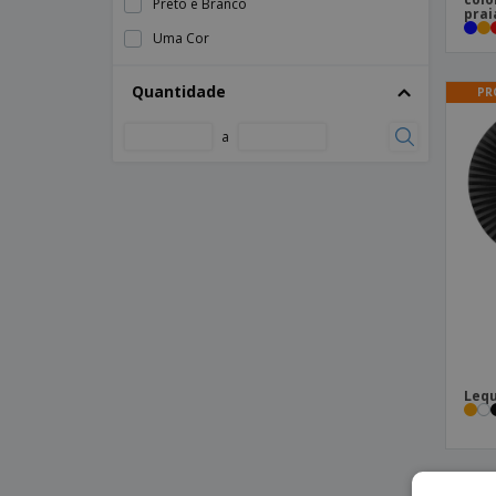
Preto e Branco
prai
Uma Cor
Quantidade
PR
a
Lequ