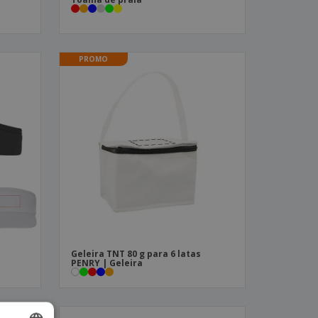
PROMO
e
Geleira TNT 80 g para 6 latas
PENRY | Geleira